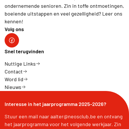
ondernemende senioren. Zin in toffe ontmoetingen,
boeiende uitstappen en veel gezelligheid? Leer ons
kennen!
Volg ons
Link naar Neos Aalter Facebook
Snel terugvinden
Nuttige Links
Contact
Word lid
Nieuws
Interesse in het jaarprogramma 2025-2026?
Stuur een mail naar aalter@neosclub.be en ontvang
het jaarprogramma voor het volgende werkjaar. Zin