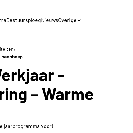
mma
Bestuursploeg
Nieuws
Overige
/
iteiten
me beenhesp
erkjaar -
ring – Warme
we jaarprogramma voor!