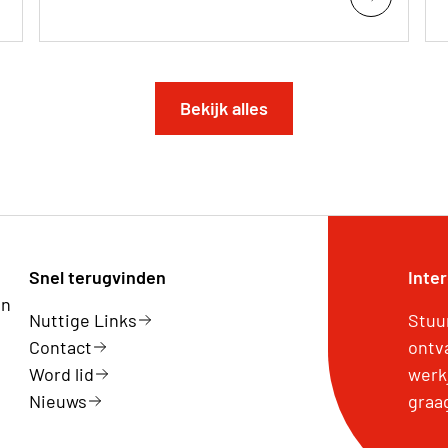
Bekijk alles
Snel terugvinden
Inte
an
Nuttige Links
Stuu
Contact
ontv
Word lid
werk
Nieuws
graa